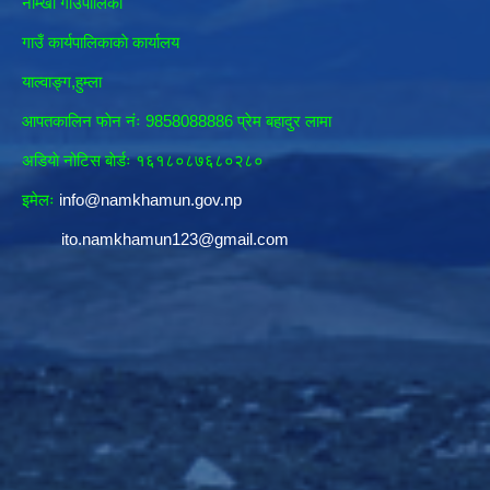
नाम्खा गाँउपालिका
गाउँ कार्यपालिकाकाे कार्यालय
याल्वाङ्ग,हुम्ला
आपतकालिन फाेन नंः 9858088886 प्रेम बहादुर लामा
अडियाे नोटिस बाेर्डः १६१८०८७६८०२८०
इमेलः
info@namkhamun.gov.np
ito.namkhamun123@gmail.com