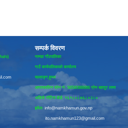
सम्पर्क विवरण
hahi)
नाम्खा गाँउपालिका
गाउँ कार्यपालिकाकाे कार्यालय
il.com
याल्वाङ्ग,हुम्ला
आपतकालिन फाेन नंः 9858088886 प्रेम बहादुर लामा
अडियाे नोटिस बाेर्डः १६१८०८७६८०२८०
इमेलः
info@namkhamun.gov.np
ito.namkhamun123@gmail.com