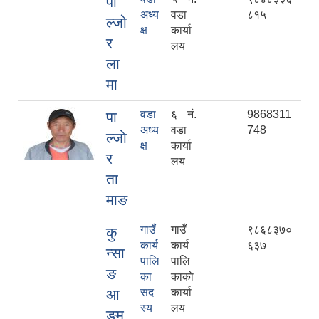
पा
अध्य
वडा
८१५
ल्जो
क्ष
कार्या
र
लय
ला
मा
वडा
६ नं.
9868311
पा
अध्य
वडा
748
ल्जाे
क्ष
कार्या
र
लय
ता
माङ
गाउँ
गाउँ
९८६८३७०
कु
कार्य
कार्य
६३७
न्सा
पालि
पालि
ङ
का
काकाे
आ
सद
कार्या
स्य
लय
ङमु