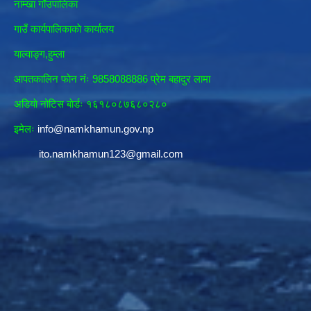
नाम्खा गाँउपालिका
गाउँ कार्यपालिकाकाे कार्यालय
याल्वाङ्ग,हुम्ला
आपतकालिन फाेन नंः 9858088886 प्रेम बहादुर लामा
अडियाे नोटिस बाेर्डः १६१८०८७६८०२८०
इमेलः
info@namkhamun.gov.np
ito.namkhamun123@gmail.com