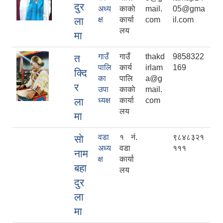
दुर
अध्य
काकाे
mail.
05@gma
ला
क्ष
कार्या
com
il.com
लय
मा
गाउँ
गाउँ
thakd
9858322
त
पालि
कार्य
irlam
169
क्दि
का
पालि
a@g
र
उपा
काकाे
mail.
ला
ध्यक्ष
कार्या
com
लय
मा
वडा
१ नं.
९८४८३२१
साे
अध्य
वडा
१११
नाम
क्ष
कार्या
बहा
लय
दुर
ला
मा