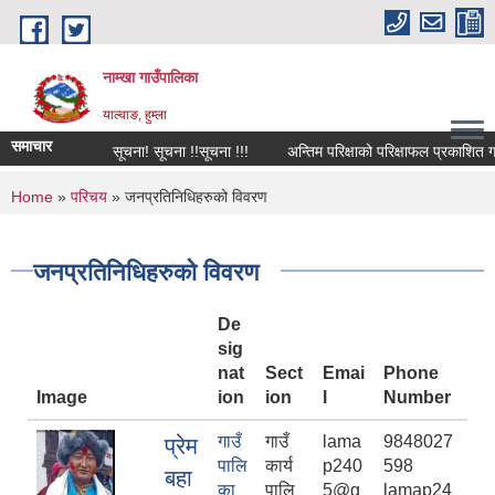
Skip to main content
नाम्खा गाउँपालिका
याल्वाङ, हुम्ला
समाचार
सूचना! सूचना !!सूचना !!!
अन्तिम परिक्षाको परिक्षाफल प्रकाशित गरिएक
You are here
Home
»
परिचय
» जनप्रतिनिधिहरुको विवरण
जनप्रतिनिधिहरुको विवरण
De
sig
nat
Sect
Emai
Phone
Image
ion
ion
l
Number
गाउँ
गाउँ
lama
9848027
प्रेम
पालि
कार्य
p240
598
बहा
का
पालि
5@g
lamap24