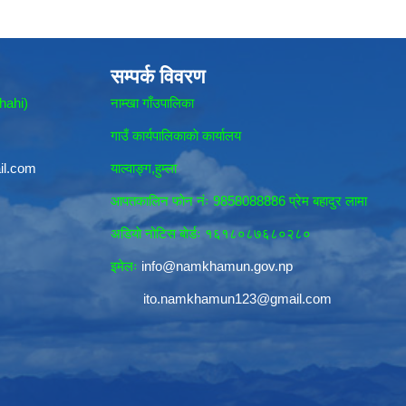
सम्पर्क विवरण
hahi)
नाम्खा गाँउपालिका
गाउँ कार्यपालिकाकाे कार्यालय
il.com
याल्वाङ्ग,हुम्ला
आपतकालिन फाेन नंः 9858088886 प्रेम बहादुर लामा
अडियाे नोटिस बाेर्डः १६१८०८७६८०२८०
इमेलः
info@namkhamun.gov.np
ito.namkhamun123@gmail.com