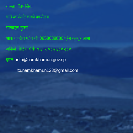
नाम्खा गाँउपालिका
गाउँ कार्यपालिकाकाे कार्यालय
याल्वाङ्ग,हुम्ला
आपतकालिन फाेन नंः 9858088886 प्रेम बहादुर लामा
अडियाे नोटिस बाेर्डः १६१८०८७६८०२८०
इमेलः
info@namkhamun.gov.np
ito.namkhamun123@gmail.com