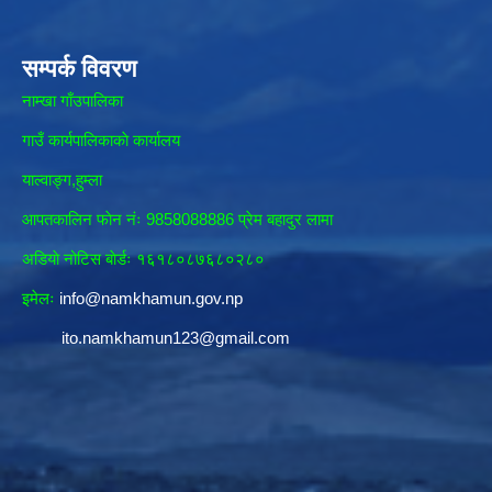
सम्पर्क विवरण
नाम्खा गाँउपालिका
गाउँ कार्यपालिकाकाे कार्यालय
याल्वाङ्ग,हुम्ला
आपतकालिन फाेन नंः 9858088886 प्रेम बहादुर लामा
अडियाे नोटिस बाेर्डः १६१८०८७६८०२८०
इमेलः
info@namkhamun.gov.np
ito.namkhamun123@gmail.com