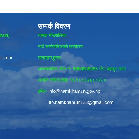
सम्पर्क विवरण
hahi)
नाम्खा गाँउपालिका
गाउँ कार्यपालिकाकाे कार्यालय
il.com
याल्वाङ्ग,हुम्ला
आपतकालिन फाेन नंः 9858088886 प्रेम बहादुर लामा
अडियाे नोटिस बाेर्डः १६१८०८७६८०२८०
इमेलः
info@namkhamun.gov.np
ito.namkhamun123@gmail.com