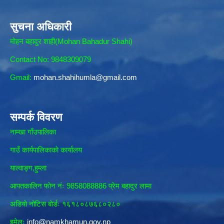
सुचना अधिकारी
मोहन बहादुर शाही(Mohan Bahadur Shahi)
Contact No: 9848309079
Gmail:
mohan.shahihumla@gmail.com
सम्पर्क विवरण
नाम्खा गाँउपालिका
गाउँ कार्यपालिकाकाे कार्यालय
याल्वाङ्ग,हुम्ला
आपतकालिन फाेन नंः 9858088886 प्रेम बहादुर लामा
अडियाे नोटिस बाेर्डः १६१८०८७६८०२८०
इमेलः
info@namkhamun.gov.np