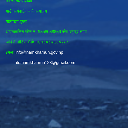
नाम्खा गाँउपालिका
गाउँ कार्यपालिकाकाे कार्यालय
याल्वाङ्ग,हुम्ला
आपतकालिन फाेन नंः 9858088886 प्रेम बहादुर लामा
अडियाे नोटिस बाेर्डः १६१८०८७६८०२८०
इमेलः
info@namkhamun.gov.np
ito.namkhamun123@gmail.com