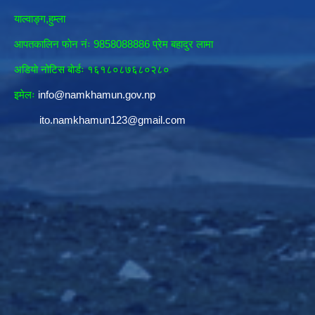
याल्वाङ्ग,हुम्ला
आपतकालिन फाेन नंः 9858088886 प्रेम बहादुर लामा
अडियाे नोटिस बाेर्डः १६१८०८७६८०२८०
इमेलः
info@namkhamun.gov.np
ito.namkhamun123@gmail.com