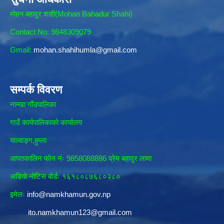
मोहन बहादुर शाही(Mohan Bahadur Shahi)
Contact No: 9848309079
Gmail:
mohan.shahihumla@gmail.com
सम्पर्क विवरण
नाम्खा गाँउपालिका
गाउँ कार्यपालिकाकाे कार्यालय
याल्वाङ्ग,हुम्ला
आपतकालिन फाेन नंः 9858088886 प्रेम बहादुर लामा
अडियाे नोटिस बाेर्डः १६१८०८७६८०२८०
इमेलः
info@namkhamun.gov.np
ito.namkhamun123@gmail.com