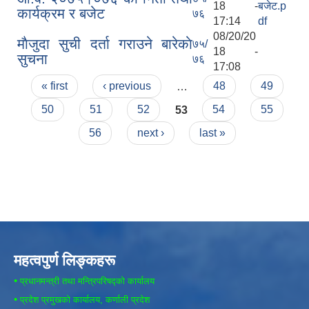
18 -
बजेट.p
कार्यक्रम र बजेट
७६
17:14
df
08/20/20
माैजुदा सुची दर्ता गराउने बारेकाे
७५/
18 -
सुचना
७६
17:08
Pages
« first
‹ previous
…
48
49
50
51
52
53
54
55
56
next ›
last »
महत्वपुर्ण लिङ्कहरू
•
प्रधानमन्त्री तथा मन्त्रिपरिषद्को कार्यालय
•
प्रदेश प्रमुखको कार्यालय, कर्णाली प्रदेश