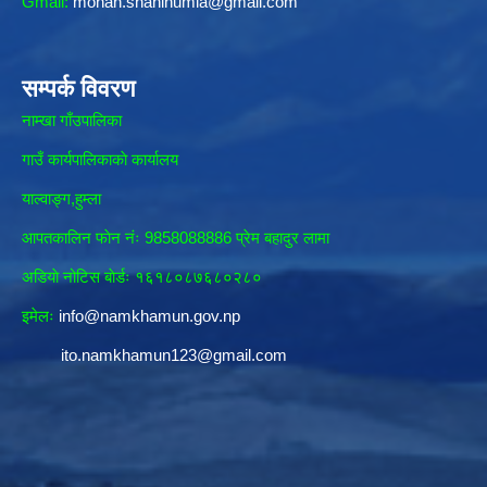
Gmail:
mohan.shahihumla@gmail.com
सम्पर्क विवरण
नाम्खा गाँउपालिका
गाउँ कार्यपालिकाकाे कार्यालय
याल्वाङ्ग,हुम्ला
आपतकालिन फाेन नंः 9858088886 प्रेम बहादुर लामा
अडियाे नोटिस बाेर्डः १६१८०८७६८०२८०
इमेलः
info@namkhamun.gov.np
ito.namkhamun123@gmail.com