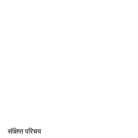
गाउँसभाको १३ औ अधिवेशन
संक्षिप्त परिचय