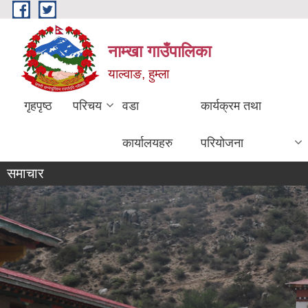
Skip to main content
नाम्खा गाउँपालिका
याल्वाङ, हुम्ला
गृहपृष्ठ
परिचय
वडा
कार्यक्रम तथा
कार्यालयहरु
परियोजना
समाचार
सूचना! स