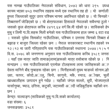
यस नाम्खा गाउँपालिका नेपालकाे संविधान, २०७२ काे धारा २९५ उपधा
कायम भएका ७५३ स्थानिय तहहरू मध्ये एक स्थानिय तह हाे । याे कर्णाली प
हुम्ला जिल्लाकाे सुदुर उत्तर पश्चिम भागमा अवस्थित रहेकाे छ । याे चिनकाे स
तिब्बतसगँ जाेडिएकाे छ । याे क्षेत्रफलका हिसावले नेपालकाे सबैभन्दा ठुलाे
जसकाे कुल क्षेत्रफल करिब २४१९.६४ वर्ग कि.मी रहेकाे छ। साविककाे हेप
मुचु र लिमी गा.वि.सहरू मिली बनेकाे यस गाउँपालिकामा हाल जम्मा ६ वटा व
। यसकाे पुर्वमा सिमकाेट गाउँपालिका, पश्चिम र उत्तरमा चिनकाे तिब्बत क्षे
बझाङ र बाजुरा जिल्ला रहेका छन । नेपाल सरकारबाट स्थानीय तहको स
१२।१२ मा जारी गरिएतापनि यस गाउँपालिकाको स्थापना २०७४।१।५ ग
वि.स. २०७८ काे जनगणना अनुसार यस गाउँपालिकामा करिब ३५८९ जनसङख
। यहाँ एक मात्र जाति तामाङ(लामा)हरूकाे मात्र वसाेबास रहेकाे छ । यिनीह
मान्दछन । यस गाउँपालिकाकाे प्रत्येक टाेलहरूमा लामा जातिहरूकाे अास
देवता मानिने बाैद्द गुम्बाहरू रहेका छन । यिनीहरूकाे मुख्य चाडपर्व साेनाम ल्ह
उवा, फापर, काेदाे,अालु, चिनाे, कागुनाे, मकै, स्याउ, अाेखर, चुल
खाधबालीहरू उत्पादन हुने गर्दछ । यहाँकाे जंगल सल्लाे, धुपी, भाेजपत्र
यार्सागुम्बा, च्याउ, उत्तिस, कटुकी, जटामसी अादी जडिबुटीहरू यहाँकाे वन क
छन ।
केन्द्रः याल्वाङ्ग (साविककाे मुचु गा.वि.सकाे कार्यालय)
वडा संख्याः ६
जनसङ्ख्याः ३५८९